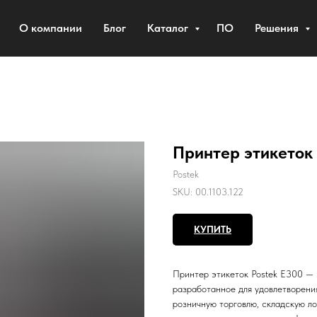
О компании
Блог
Каталог
ПО
Решения
Принтер этикеток 
Postek
SKU:
00.1103.122
КУПИТЬ
Принтер этикеток Postek E300 — 
разработанное для удовлетворени
розничную торговлю, складскую л