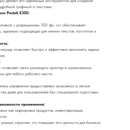
ции делают его идеальным инструментом для создания
одробной графикой и текстами.
ли Postek E300:
ловкой с разрешением 300 dpi, что обеспечивает
, идеально подходящую для мелких текстов, логотипов и
сть:
секунду позволяет быстро и эффективно выполнять задачи
ов.
:
с позволяет легко размещать принтер в ограниченном
им для любого рабочего места.
анель управления предоставляют возможность лёгкой
тва даже для пользователей без специальной подготовки.
озможности применения:
таких как маркировка продуктов, инвентаризация,
гое.
 разных отраслях, что повышает его ценность для бизнеса.