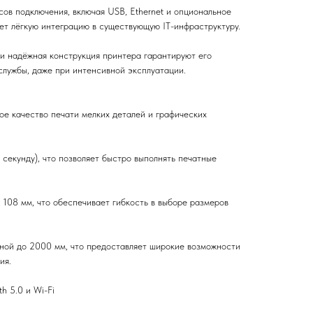
ов подключения, включая USB, Ethernet и опциональное
ет лёгкую интеграцию в существующую IT-инфраструктуру.
и надёжная конструкция принтера гарантируют его
службы, даже при интенсивной эксплуатации.
кое качество печати мелких деталей и графических
в секунду), что позволяет быстро выполнять печатные
 108 мм, что обеспечивает гибкость в выборе размеров
иной до 2000 мм, что предоставляет широкие возможности
ия.
h 5.0 и Wi-Fi