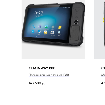
CHAINWAY P80
C
Промышленный планшет P80
Мо
кл
143 600
р.
43