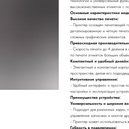
технологии и универсальные функ
высококачественных этикеток с п
Основные характеристики моде
Высокое качество печати:
- Принтер оснащён печатающей го
детализированную и чёткую печать
сложных графических элементов.
Превосходная производительно
- Скорость печати до 4 дюймов в 
по печати этикеток больших объём
Компактный и удобный дизайн
- Элегантный и компактный корпу
пространстве, делая его подходящ
Интуитивное управление:
- Удобный интерфейс и простая п
настройки и эксплуатации устройс
Преимущества устройства:
Универсальность и широкие в
- Подходит для различных задач, 
управление запасами и многое дру
- Принтер может использоваться в
Гибкость в подключении: