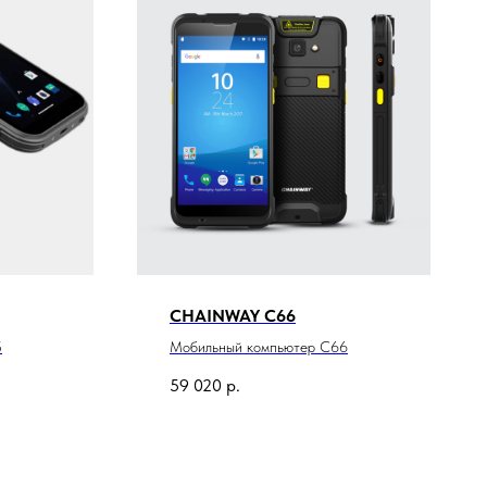
CHAINWAY C66
5
Мобильный компьютер C66
59 020
р.