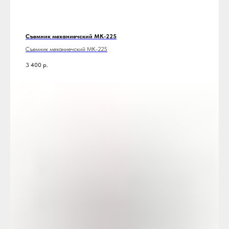
Съемник механиечский МК-225
Съемник механиечский МК-225
3 400
р.