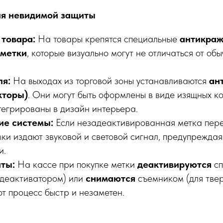
ия невидимой защиты
товара:
На товары крепятся специальные
антикраж
 метки
, которые визуально могут не отличаться от об
ля:
На выходах из торговой зоны устанавливаются
ан
кторы)
. Они могут быть оформлены в виде изящных к
тегрированы в дизайн интерьера.
ие системы:
Если незадеактивированная метка пере
мки издают звуковой и световой сигнал, предупреждая
и.
ты:
На кассе при покупке метки
деактивируются
сп
(деактиватором) или
снимаются
съемником (для твер
от процесс быстр и незаметен.