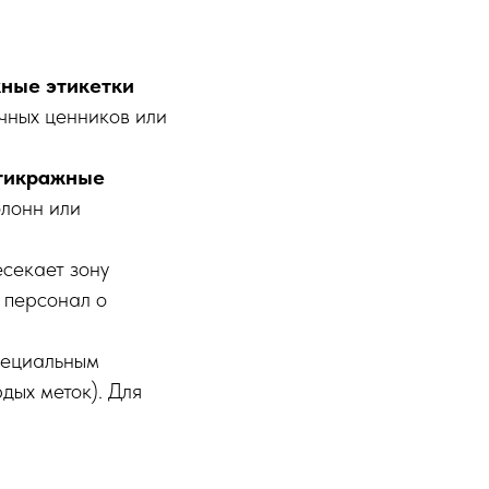
ные этикетки
ычных ценников или
тикражные
олонн или
секает зону
 персонал о
ециальным
дых меток). Для