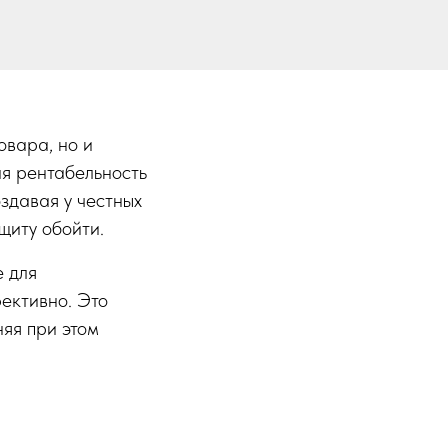
овара, но и
я рентабельность
здавая у честных
щиту обойти.
 для
ективно. Это
яя при этом