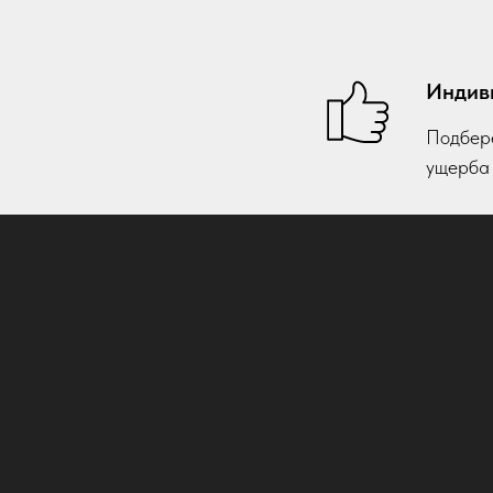
Индив
Подбере
ущерба 