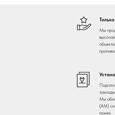
Тольк
Мы прод
высочай
объекта
противо
Устано
Подгото
закладн
Мы обла
(АМ) си
помех.