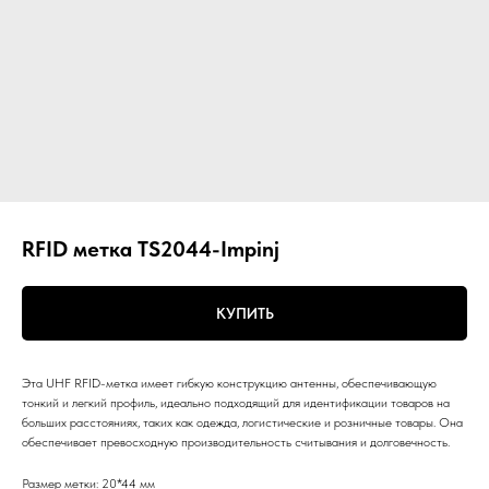
RFID метка TS2044-Impinj
КУПИТЬ
Эта UHF RFID-метка имеет гибкую конструкцию антенны, обеспечивающую
тонкий и легкий профиль, идеально подходящий для идентификации товаров на
больших расстояниях, таких как одежда, логистические и розничные товары. Она
обеспечивает превосходную производительность считывания и долговечность.
Размер метки: 20*44 мм