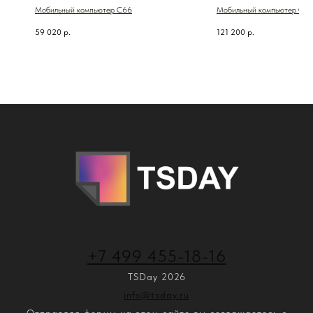
Мобильный компьютер C66
Мобильный компьютер C5
59 020
р.
121 200
р.
+7 499 455-18-16
TSDay 2026
info@tsday.ru
Отправляя формы на этом сайте вы соглашаетесь с