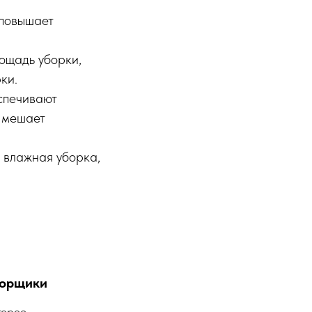
 повышает
ощадь уборки,
ки.
спечивают
е мешает
 влажная уборка,
борщики
торое