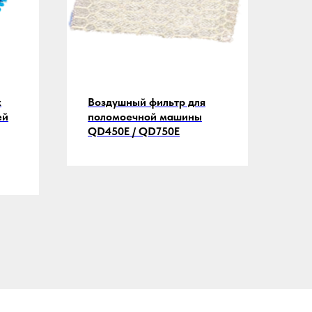
х
Воздушный фильтр для
ей
поломоечной машины
QD450E / QD750E