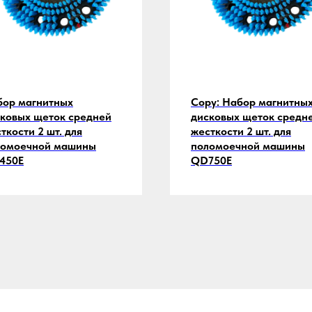
бор магнитных
Copy: Набор магнитны
ковых щеток средней
дисковых щеток средн
ткости 2 шт. для
жесткости 2 шт. для
ломоечной машины
поломоечной машины
450E
QD750E