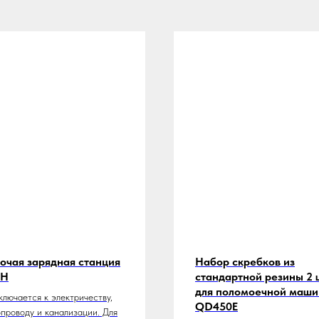
очая зарядная станция
Набор скребков из
0H
стандартной резины 2 
для поломоечной маш
лючается к электричеству,
QD450E
проводу и канализации. Для