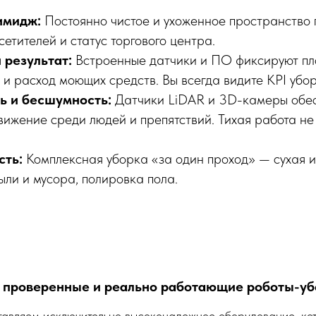
имидж:
Постоянно чистое и ухоженное пространство
сетителей и статус торгового центра.
результат:
Встроенные датчики и ПО фиксируют пл
 и расход моющих средств. Вы всегда видите KPI убор
ь и бесшумность:
Датчики LiDAR и 3D-камеры обе
вижение среди людей и препятствий. Тихая работа н
сть:
Комплексная уборка «за один проход» — сухая и
ыли и мусора, полировка пола.
о проверенные и реально работающие роботы-у
авляем исключительно высоконадежное оборудование, ко