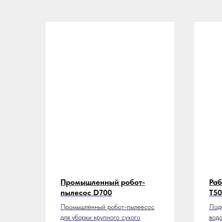
Промышленный робот-
Раб
пылесос D700
T5
Промышленный робот-пылеесос
Подк
для уборки крупного сухого
водо