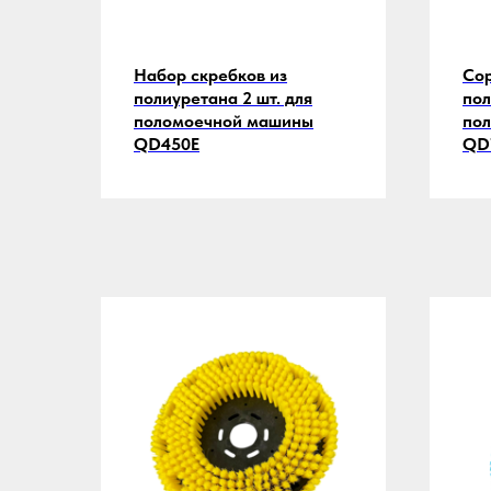
Набор скребков из
Cop
полиуретана 2 шт. для
пол
поломоечной машины
по
QD450E
QD