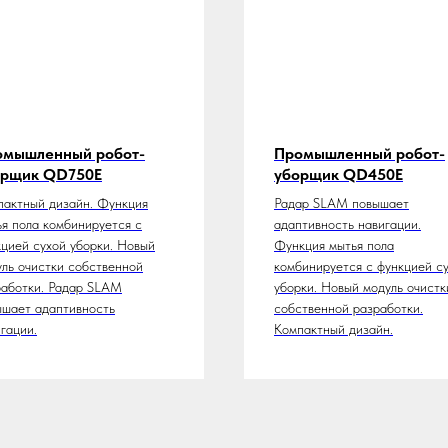
омышленный робот-
Промышленный робот-
орщик QD750E
уборщик QD450E
пактный дизайн. Функция
Радар SLAM повышает
я пола комбинируется с
адаптивность навигации.
цией сухой уборки. Новый
Функция мытья пола
ль очистки собственной
комбинируется с функцией с
работки. Радар SLAM
уборки. Новый модуль очистк
ышает адаптивность
собственной разработки.
гации.
Компактный дизайн.