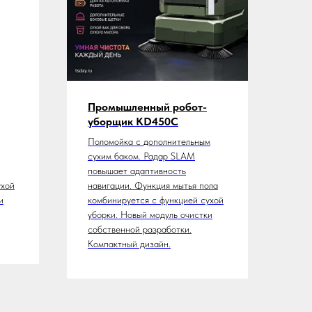
Промышленный робот-
уборщик KD450C
Поломойка с дополнительным
сухим баком. Радар SLAM
повышает адаптивность
ухой
навигации. Функция мытья пола
и
комбинируется с функцией сухой
уборки. Новый модуль очистки
собственной разработки.
Компактный дизайн.