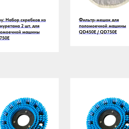
y: Набор скребков из
Фильтр-мешок для
иуретана 2 шт. для
поломоечной машины
ломоечной машины
QD450E / QD750E
750E