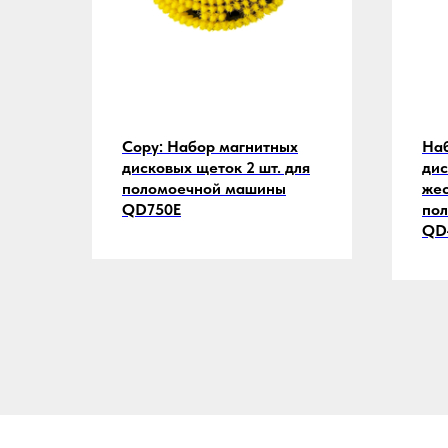
Copy: Набор магнитных
На
дисковых щеток 2 шт. для
дис
поломоечной машины
жес
QD750E
по
QD