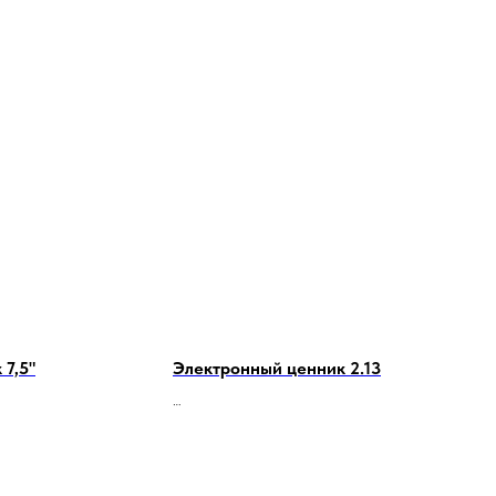
7,5"
Электронный ценник 2.13
e-ink ценник 2.13"