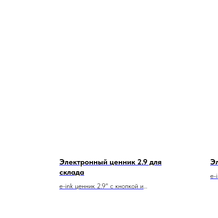
Электронный ценник 2.9 для
Э
склада
e-
e-ink ценник 2.9" с кнопкой и
дополнительным идентификатором