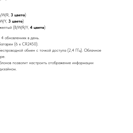
B/W/R,
3 цвета
)
/W/Y,
3 цвета
)
 желтый (B/W/R/Y,
4 цвета
)
и 4 обновлениях в день.
батареи (6 x CR2450).
 беспроводной обмен с точкой доступа (2,4 ГГц). Облачное
ре.
аблонов позволит настроить отображение информации
дизайном.