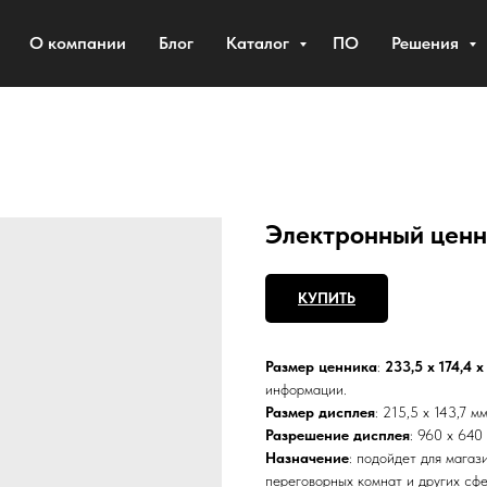
О компании
Блог
Каталог
ПО
Решения
Электронный ценни
КУПИТЬ
Размер ценника
:
233,5 х 174,4 х
информации.
Размер дисплея
: 215,5 х 143,7 м
Разрешение дисплея
: 960 х 640
Назначение
: подойдет для магаз
переговорных комнат и других сф