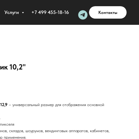
Услуги
+7 499 455-18-16
Контакты
к 10,2"
 12,9
– универсальный размер для отображения основной
м
 пикселя
инов, складов, шоурумов, вендинговых аппаратов, кабинетов,
ер применения.