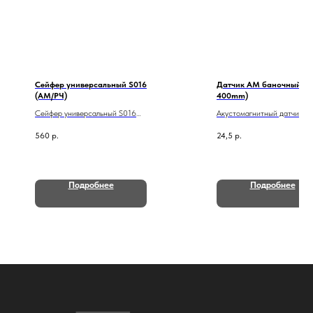
Сейфер универсальный S016
Датчик АМ баночный (т
(АМ/РЧ)
400mm)
Сейфер универсальный S016
Акустомагнитный датчик
(АМ/РЧ)
баночный (трос 400mm)
560
р.
24,5
р.
Подробнее
Подробнее