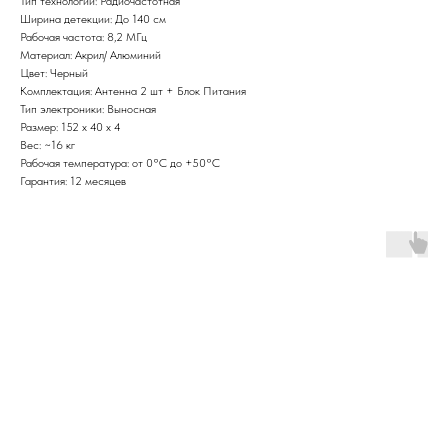
Тип технологии: Радиочастотная
Ширина детекции: До 140 см
Рабочая частота: 8,2 МГц
Материал: Акрил/ Алюминий
Цвет: Черный
Комплектация: Антенна 2 шт + Блок Питания
Тип электроники: Выносная
Размер: 152 х 40 х 4
Вес: ~16 кг
Рабочая температура: от 0°С до +50°С
Гарантия: 12 месяцев