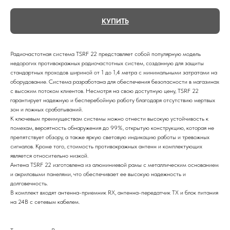
КУПИТЬ
Радиочастотная система TSRF 22 представляет собой популярную модель
недорогих противокражных радиочастотных систем, созданную для защиты
стандартных проходов шириной от 1 до 1,4 метра с минимальными затратами на
оборудование. Система разработана для обеспечения безопасности в магазинах
с высоким потоком клиентов. Несмотря на свою доступную цену, TSRF 22
гарантирует надежную и бесперебойную работу благодаря отсутствию мертвых
зон и ложных срабатываний.
К ключевым преимуществам системы можно отнести высокую устойчивость к
помехам, вероятность обнаружения до 99%, открытую конструкцию, которая не
препятствует обзору, а также яркую световую индикацию работы и тревожных
сигналов. Кроме того, стоимость противокражных антенн и комплектующих
является относительно низкой.
Антена TSRF 22 изготовлена из алюминиевой рамы с металлическим основанием
и акриловыми панелями, что обеспечивает ее высокую надежность и
долговечность.
В комплект входят антенна-приемник RX, антенна-передатчик TX и блок питания
на 24В с сетевым кабелем.