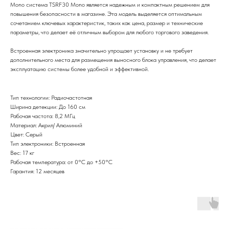
Mono система TSRF30 Mono является надежным и компактным решением для
повышения безопасности в магазине. Эта модель выделяется оптимальным
сочетанием ключевых характеристик, таких как цена, размер и технические
параметры, что делает её отличным выбором для любого торгового заведения.
Встроенная электроника значительно упрощает установку и не требует
дополнительного места для размещения выносного блока управления, что делает
эксплуатацию системы более удобной и эффективной.
Тип технологии: Радиочастотная
Ширина детекции: До 160 см
Рабочая частота: 8,2 МГц
Материал: Акрил/ Алюминий
Цвет: Серый
Тип электроники: Встроенная
Вес: 17 кг
Рабочая температура: от 0°С до +50°С
Гарантия: 12 месяцев