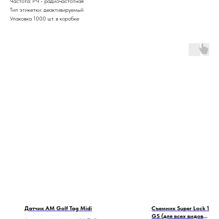
Частота: РЧ - радиочастотная
Тип этикетки: деактивируемый
Упаковка 1000 шт. в коробке
Датчик АМ Golf Tag Midi
Съемник Super Lock 10 0
GS (для всех видов