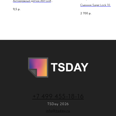
Антикражный датчик АМ Golf
датчиков)
Съемник Super Lock 10 00
Tag Midi Black/White Ø54 мм
9,5
р.
(для всех видов датчиков)
2 700
р.
+7 499 455-18-16
TSDay 2026
info@tsday.ru