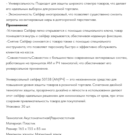
- Универсальность: Подходит для защиты широкого спектра товаров, что делает
его идеальным выбором для розничной торговли.
- Экономичность: Сейфер многоразовый, что позволяет существенно снизить
затраты на антикражные меры в долгосрочной перспективе.
Применение:
-Установка: Сейфер легко открывается с помощью специального ключа, товар
помещается внутрь и сейфер закрывается, обеспечивая надежную фиксацию.
-Снятие: Сейфер снимается с товара также с помощью специального
инструмента, что позволяет персоналу быстро и эффективно обслуживать
клиентов на кассе.
-Совместимость:Совместим с большинством современных антикражных систем,
работающих на принципах АМ и РЧ технологий, что обеспечивает его
универсальное применение.
Универсальный сейфер S015B (АМ/РЧ) — это незаменимое средство для
повышения уровня защиты товаров в розничной торговле. Сочетание двойной
технологии защиты, прозрачного дизайна и лёгкости в использовании делают
этот сейфер идеальным решением для минимизации потерь от краж, при этом
сохраняя привлекательность товара для покупателей.
Упаковка: 30 шт.
Технология: Акустомагнитная\Радиочастотная
Материал: Пластик
Размер: 165 х 155 х 85 мм
Механизм защиты: Магнитный замок