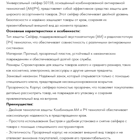
Универсальный сейфер S015B, оснащённый комбинированной антикражной
технологией (АМ/РЧ), представляет собой эффективное средство защиты для
широкого ассортимента товаров. Этот сейфер обеспечивает двойной уровень
безопасности и надёжно защищает товары от краж, сохраняя их
презентабельный внешний вид до момента продажи.
Основные характеристики и особенности:
Тип защиты: Сейфер, поддерживающий акустомагнитную (АМ) и радиочастотную
(РЧ) технологии, что обеспечивает совместимость с различными антикражными
системами.
Материал: Прочный, прозрачный пластик, устойчивый к механическим
повреждениям и обеспечивающий долгий срок службы.
Размеры: Спроектирован для защиты товаров малого и среднего размера, таких
как косметика, электроника, аксессуары и другие ценные предметы.
Замковый механизм: Надёжный замок, который открывается только с помощью
специального ключа, предотвращая несанкционированное вскрытие.
Прозрачность: Корпус сейфера полностью прозрачен, что позволяет покупателям
детально рассмотреть товар, не повреждая его упаковку и сохраняя
привлекательный вид на витрине.
Преимущества:
- Двойная технология защиты: Комбинация АМ и РЧ технологий обеспечивает
максимальную надежность в предотвращении краж.
- Простота использования: Быстрая и удобная установка и снятие сейфера с
товара с помощью специального инструментария.
- Эстетичность: Прозрачный корпус не искажает внешний вид товара и не
отвлекает внимание покупателей, сохраняя его презентабельность.