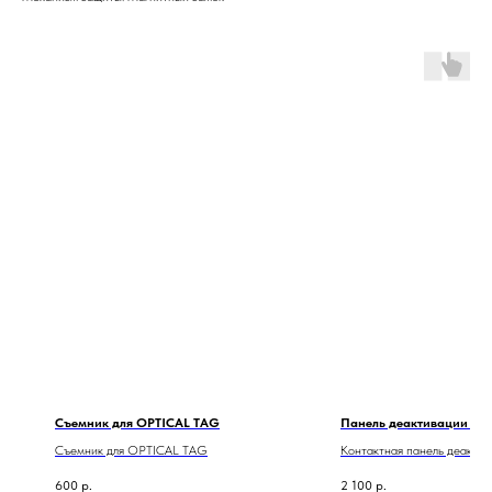
Съемник для OPTICAL TAG
Панель деактивации АМ
Съемник для OPTICAL TAG
Контактная панель деактив
на прилавке для
600
р.
2 100
р.
акустомагнтитных EAS-сис