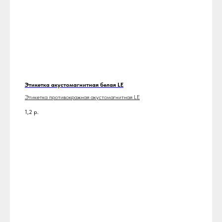
Этикетка акустомагнитная белая LE
Этикетка противокражная акустомагнитная LE
1,2
р.