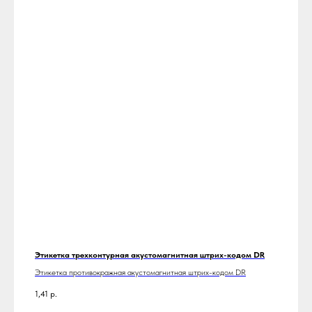
Этикетка трехконтурная акустомагнитная штрих-кодом DR
Этикетка противокражная акустомагнитная штрих-кодом DR
1,41
р.