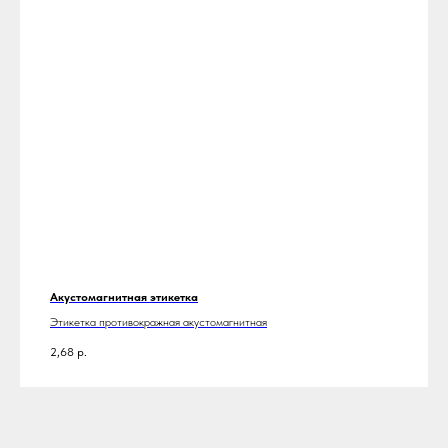
Акустомагнитная этикетка
Этикетка противокражная акустомагнитная
2,68
р.