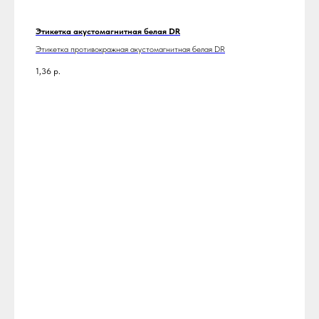
Этикетка акустомагнитная белая DR
Этикетка противокражная акустомагнитная белая DR
1,36
р.