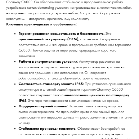
Chainway C6000. Он обеспечивает стабильную и продолжительную работу
устройства в самых demanding условиях: на производстве, в логистических хабах,
на морозных складах или под открытым небом. Когда отказ оборудования
недопустим — доверьтесь оригинальному компоненту.
Ключевые преимущества и особенности:
Гарантированная совместимость и безопасность:
Это
оригинальный аккумулятор (OEM)
, что означает безупречное
соответствие всем инженерным и программным требованиям терминала
C6000. Полная защита от перегрева, переразряда и короткого
замыкатия.
Работа в экстремальных условиях:
Аккумулятор рассчитан на
эксплуатацию в широком температурном диапазоне, что критически
важно для промышленного использования. Он сохраняет
работоспособность там, где обычные батареи отказывают.
Соответствие стандарту защиты IP65:
При установке оригинального
аккумулятора и штатной задней крышки терминал Chainway C6000
полностью сохраняет свою
пылевлагозащищенность по стандарту
IP65
. Это гарантия надежности в запыленных и влажных средах.
Поддержка горячей замены:
Позволяет менять аккумулятор без
выключения терминала. Не прерывайте критически важный процесс
сканирования или передачи данных — просто замените элемент питания
на лету.
Стабильная производительность:
Обеспечивает бесперебойное
питание всех компонентов: яркого дисплея, мощного сканирующего