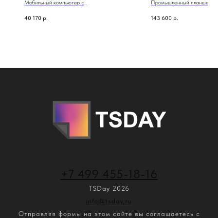
Мобильный компьютер с
Промышленный планшет P
клавиатурой MC62
40 170
р.
143 600
р.
+7 499 455-18-16
TSDay 2026
info@tsday.ru
Отправляя формы на этом сайте вы соглашаетесь с